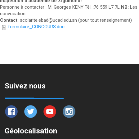
Inspection d'académie de Ziguinchor
Personne à contacter : M. Georges KENY Tél. :76 559 L7 7L
NB:
Les 
convocation.
Contact:
scolarite.ebad@ucad.edu.sn (pour tout renseignement)
formulaire_CONCOURS.doc
Suivez nous
Géolocalisation